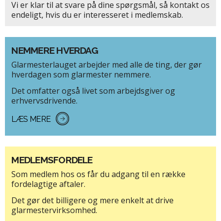
Vi er klar til at svare på dine spørgsmål, så kontakt os
endeligt, hvis du er interesseret i medlemskab.
NEMMERE HVERDAG
Glarmesterlauget arbejder med alle de ting, der gør
hverdagen som glarmester nemmere.
Det omfatter også livet som arbejdsgiver og
erhvervsdrivende.
LÆS MERE
MEDLEMSFORDELE
Som medlem hos os får du adgang til en række
fordelagtige aftaler.
Det gør det billigere og mere enkelt at drive
glarmestervirksomhed.