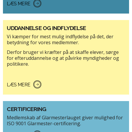
LÆS MERE
UDDANNELSE OG INDFLYDELSE
Vi kæmper for mest mulig indflydelse på det, der
betydning for vores medlemmer.
Derfor bruger vi kræfter på at skaffe elever, sørge
for efteruddannelse og at påvirke myndigheder og
politikere.
LÆS MERE
CERTIFICERING
Medlemskab af Glarmesterlauget giver mulighed for
ISO 9001 Glarmester-certificering.