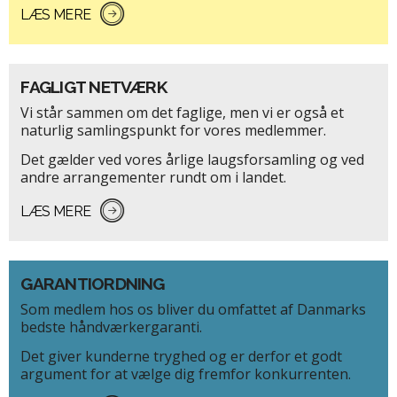
LÆS MERE
FAGLIGT NETVÆRK
Vi står sammen om det faglige, men vi er også et
naturlig samlingspunkt for vores medlemmer.
Det gælder ved vores årlige laugsforsamling og ved
andre arrangementer rundt om i landet.
LÆS MERE
GARANTIORDNING
Som medlem hos os bliver du omfattet af Danmarks
bedste håndværkergaranti.
Det giver kunderne tryghed og er derfor et godt
argument for at vælge dig fremfor konkurrenten.