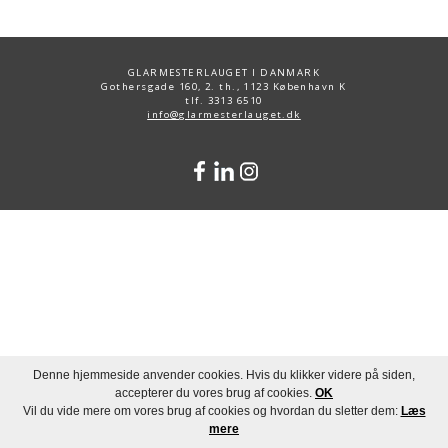
GLARMESTERLAUGET I DANMARK
Gothersgade 160, 2. th., 1123 København K
tlf. 3313 6510
info@glarmesterlauget.dk
Denne hjemmeside anvender cookies. Hvis du klikker videre på siden,
accepterer du vores brug af cookies.
OK
Vil du vide mere om vores brug af cookies og hvordan du sletter dem:
Læs
mere